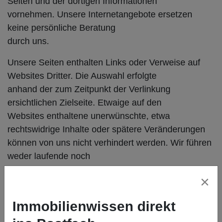
Seiten und der dortigen Informationen
vornehmen. Unsere Internetangebote ersetzen
keine persönliche Beratung
durch uns.
Unsere Seiten enthalten Links oder Verweise auf
Websites Dritter. Die Auswahl erfolgte
anhand der zum Zeitpunkt der Verlinkung
ersichtlichen Zielseite. Etwaige auf den
Websites enthaltene unerwünschte, etwa
rechtswidrige Inhalte oder spätere Veränderungen
können von uns nicht verhindert werden. Wir führen
weder laufende noch
stichprobenartige Prüfungen der Zielseiten durch.
×
Wir machen uns insbesondere die
fremden Inhalte nicht zu eigen.
Immobilienwissen direkt
Außergerichtliche Streitbeilegung