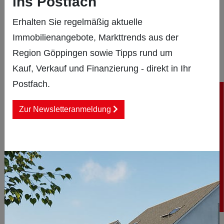
ins Postfach
Wir sind weder verpflichtet noch dazu bereit, im
Erhalten Sie regelmäßig aktuelle
Falle einer Streitigkeit mit einem Verbraucher an
Immobilienangebote, Markttrends aus der
einem Streitbeilegungsverfahren vor einer
Region Göppingen sowie Tipps rund um
Verbraucherschlichtungsstelle teilzunehmen.
Kauf, Verkauf und Finanzierung - direkt in Ihr
KI-generierte Inhalte
Postfach.
S-Immobilien-Newsletter
Die auf dieser Website bereitgestellten Texte, Bilder
Zur Newsletteranmeldung
und Videos können ganz oder teilweise mit Hilfe
künstlicher Intelligenz erstellt worden sein. Wir legen
großen Wert auf die Qualität und Richtigkeit der
Inhalte, übernehmen jedoch keine Haftung für
eventuelle Fehler oder Unstimmigkeiten, die sich
aus der Nutzung KI-generierter Inhalte ergeben
könnten. Für Rückfragen oder Hinweise stehen wir
Ihnen gerne zur Verfügung.