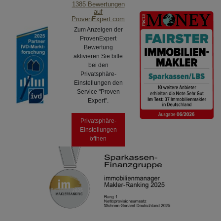
1385
Bewertungen
auf
ProvenExpert.com
S-Immobilien
Zum Anzeigen der
ProvenExpert
Göppingen
Bewertung
aktivieren Sie bitte
bei den
GmbH
Privatsphäre-
Einstellungen den
Service "Proven
Expert".
Privatsphäre-
Einstellungen
öffnen